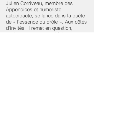
Julien Corriveau, membre des
Appendices et humoriste
autodidacte, se lance dans la quête
de « l'essence du drôle ». Aux côtés
d'invités, il remet en question,
analyse et teste ce qui fait rire, et ce,
en explorant une différente sphère
de l'humour à chaque épisode.
Julien rencontre humoristes et
experts rompus à l'exercice de ces
mécaniques pour en discuter... et
faire rire!
Animation : Julien Corriveau
Réalisation : Mathieu Charlebois
Une production de Toast studio inc.
en collaboration avec Radio-Canada
Ohdio
Disponibles là où vous
écoutez vos podcasts